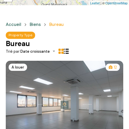
Leaflet
| ©
OpenStreetMap
Accueil
Biens
Bureau
Property Type
Bureau
Trié par:
Date croissante
A louer
12