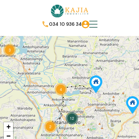
034 10 936 34
3
4
12
+
2
−