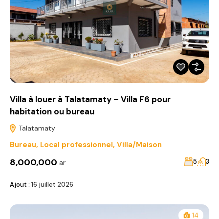
Villa à louer à Talatamaty – Villa F6 pour
habitation ou bureau
Talatamaty
Bureau
,
Local professionnel
,
Villa/Maison
8,000,000
5
3
ar
Ajout :
16 juillet 2026
14