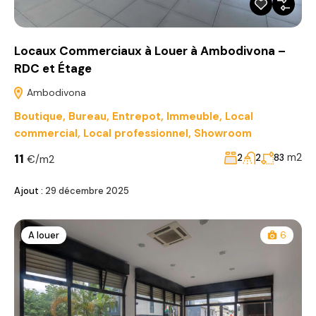
Locaux Commerciaux à Louer à Ambodivona –
RDC et Étage
Ambodivona
Boutique
,
Bureau
,
Entrepot
,
Immeuble
,
Local
commercial
,
Local professionnel
,
Showroom
11
m2
2
2
83
€/m2
Ajout :
29 décembre 2025
A louer
6