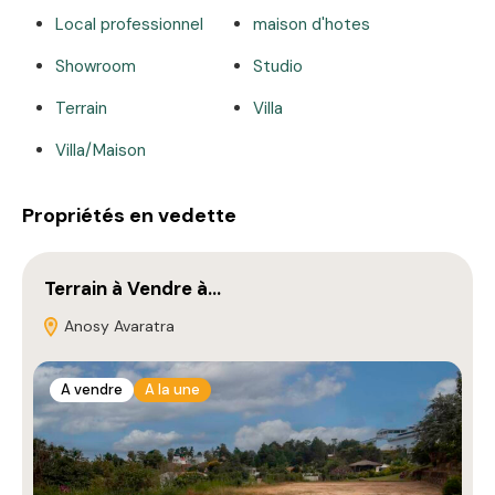
Local professionnel
maison d'hotes
Showroom
Studio
Terrain
Villa
Villa/Maison
Propriétés en vedette
Terrain à Vendre à…
P
Anosy Avaratra
A vendre
A la une