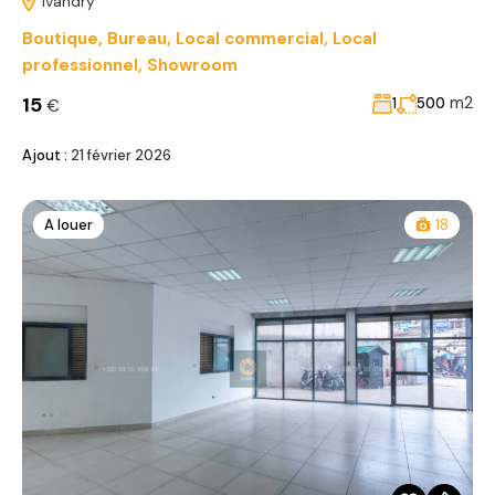
Ivandry
Boutique
,
Bureau
,
Local commercial
,
Local
professionnel
,
Showroom
15
m2
1
500
€
Ajout :
21 février 2026
A louer
18