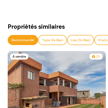
Propriétés similaires
Recommandé
Type De Bien
Lieu Du Bien
Statu
A vendre
20