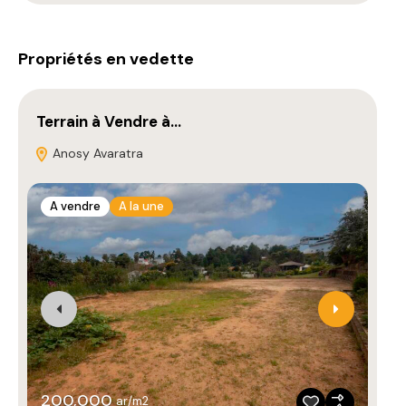
Propriétés en vedette
Terrain à Vendre à…
Pr
Anosy Avaratra
A vendre
A la une
A
200,000
ar/m2