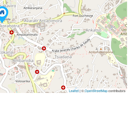
Leaflet
| ©
OpenStreetMap
contributors