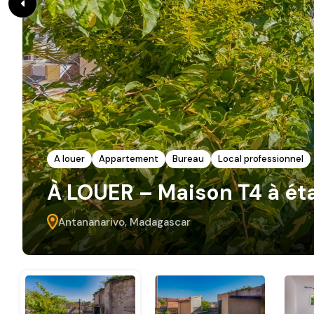
A louer
Appartement
Bureau
Local professionnel
À LOUER – Maison T4 à éta
Antananarivo, Madagascar