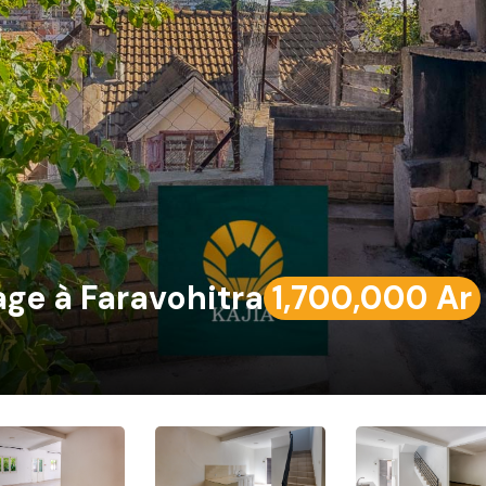
ge à Faravohitra
1,700,000 Ar