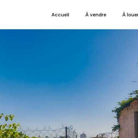
Accueil
À vendre
À loue