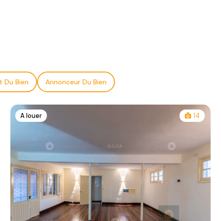
t Du Bien
Annonceur Du Bien
A louer
14