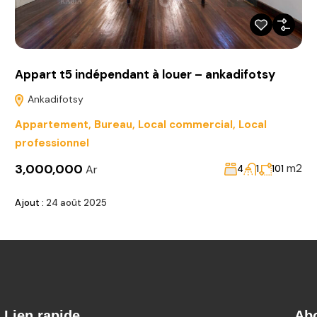
Appart t5 indépendant à louer – ankadifotsy
Ankadifotsy
Appartement
,
Bureau
,
Local commercial
,
Local
professionnel
3,000,000
m2
Ar
4
1
101
Ajout :
24 août 2025
Lien rapide
Ab