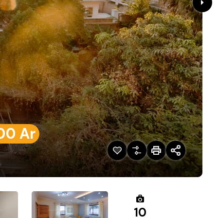
00 Ar
10