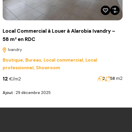
Local Commercial à Louer à Alarobia Ivandry –
58 m² en RDC
Ivandry
Boutique
,
Bureau
,
Local commercial
,
Local
professionnel
,
Showroom
12
m2
€/m2
2
58
Ajout :
29 décembre 2025