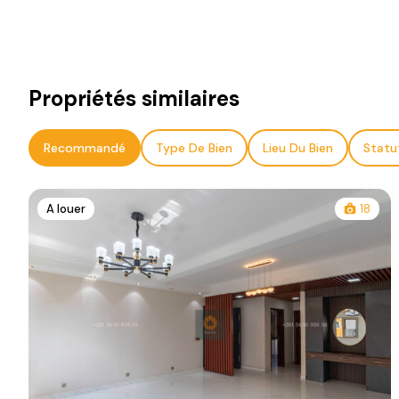
Propriétés similaires
Recommandé
Type De Bien
Lieu Du Bien
Statu
A louer
18