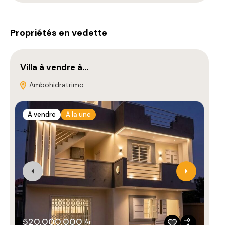
Propriétés en vedette
Villa à vendre à…
Pr
Ambohidratrimo
A vendre
A la une
A
520,000,000
Ar