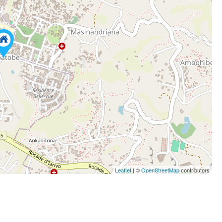
Leaflet
| ©
OpenStreetMap
contributors