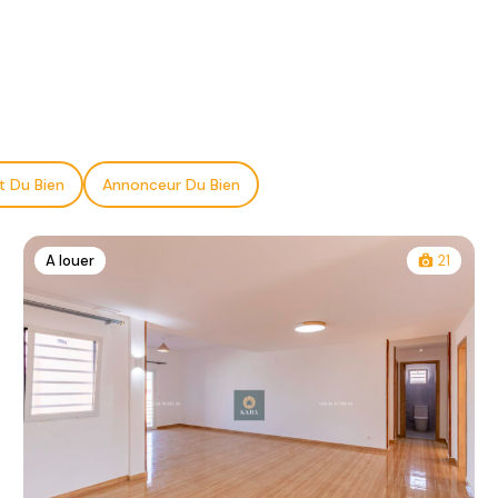
t Du Bien
Annonceur Du Bien
A louer
21