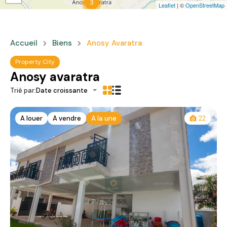
3
Leaflet
| ©
OpenStreetMap
Accueil
Biens
Anosy Avaratra
Property City
Anosy avaratra
Trié par:
Date croissante
A louer
A vendre
A la une
22