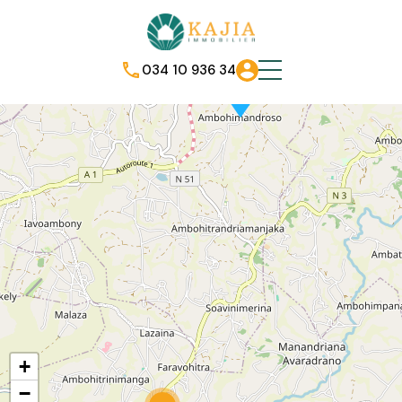
034 10 936 34
+
−