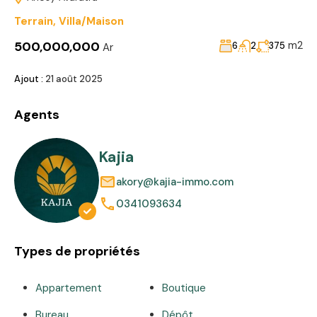
Terrain
,
Villa/Maison
500,000,000
m2
6
2
375
Ar
Ajout :
21 août 2025
Agents
Kajia
akory@kajia-immo.com
0341093634
Types de propriétés
Appartement
Boutique
Bureau
Dépôt