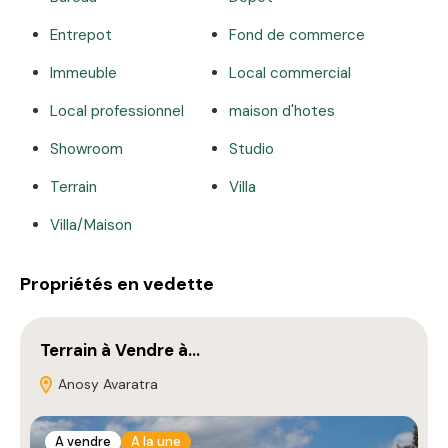
Entrepot
Fond de commerce
Immeuble
Local commercial
Local professionnel
maison d'hotes
Showroom
Studio
Terrain
Villa
Villa/Maison
Propriétés en vedette
Terrain à Vendre à…
P
Anosy Avaratra
A vendre
A la une