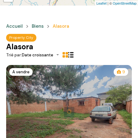
Leaflet
| ©
OpenStreetMap
Accueil
Biens
Alasora
Property City
Alasora
Trié par:
Date croissante
A vendre
9