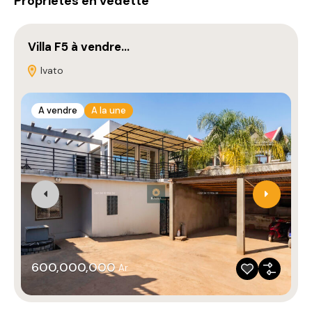
Propriétés en vedette
Villa F5 à vendre…
V
Ivato
A vendre
A la une
600,000,000
Ar