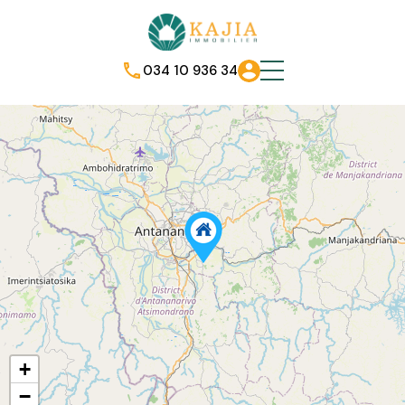
034 10 936 34
+
−